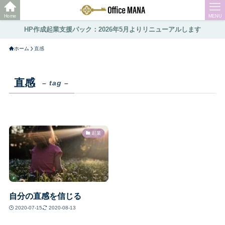
Home
MENU
HP作成起業支援パック：2026年5月よりリニューアルします
ホーム
直感
直感
– tag –
起業
自分の直感を信じる
2020-07-15
2020-08-13